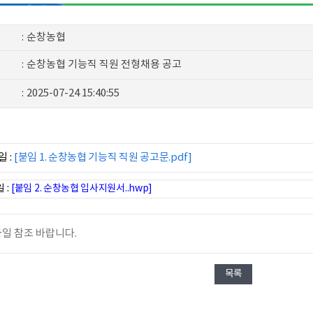
:
순창농협
:
순창농협 기능직 직원 전형채용 공고
:
2025-07-24 15:40:55
 :
[붇임 1. 순창농협 기능직 직원 공고문.pdf]
 :
[붙임 2. 순창농협 입사지원서..hwp]
일 참조 바랍니다.
목록